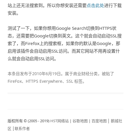
站上还无法搜索到。所以你想安装还需要
点击此处
进行下载
安装。
测试了一下，如果你想用Google Search切换到HTTPS状
态，还需要把Google切换到英文。这个就会自动启动SSL搜
索了，而Firefox上的搜索框，如果你的默认是Google，那
启用该插件会自动启用SSL访问。而其它网站不用再设置什
么就会自动启用SSL访问。
本条目发布于
2010年6月19日
。属于
商业财经
分类，被贴了
FireFox
、
HTTPS Everywhere
、
SSL
标签。
版权所有 © (2005 - 2019)
HST网络站
|
谷歌地图
|
百度地图
│
鹅城社
区
│
联系作者