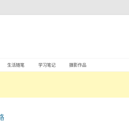
跳
至
生活随笔
学习笔记
摄影作品
正
文
路