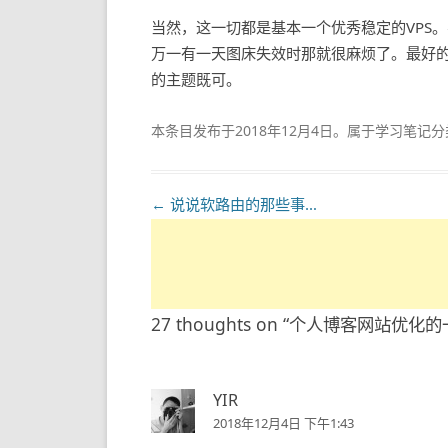
当然，这一切都是基本一个优秀稳定的VPS
万一有一天图床失效时那就很麻烦了。最好的方案
的主题既可。
本条目发布于
2018年12月4日
。属于
学习笔记
分
文
←
说说软路由的那些事…
章
导
航
27 thoughts on “
个人博客网站优化的
YIR
2018年12月4日 下午1:43