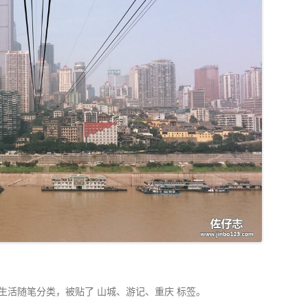
生活随笔
分类，被贴了
山城
、
游记
、
重庆
标签。