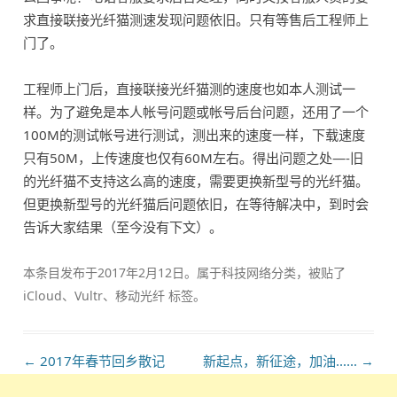
求直接联接光纤猫测速发现问题依旧。只有等售后工程师上
门了。
工程师上门后，直接联接光纤猫测的速度也如本人测试一
样。为了避免是本人帐号问题或帐号后台问题，还用了一个
100M的测试帐号进行测试，测出来的速度一样，下载速度
只有50M，上传速度也仅有60M左右。得出问题之处—-旧
的光纤猫不支持这么高的速度，需要更换新型号的光纤猫。
但更换新型号的光纤猫后问题依旧，在等待解决中，到时会
告诉大家结果（至今没有下文）。
本条目发布于
2017年2月12日
。属于
科技网络
分类，被贴了
iCloud
、
Vultr
、
移动光纤
标签。
文
←
2017年春节回乡散记
新起点，新征途，加油……
→
章