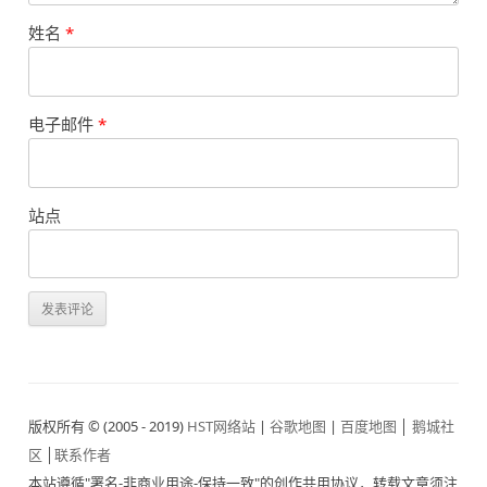
姓名
*
电子邮件
*
站点
版权所有 © (2005 - 2019)
HST网络站
|
谷歌地图
|
百度地图
│
鹅城社
区
│
联系作者
本站遵循"署名-非商业用途-保持一致"的创作共用协议，转载文章须注