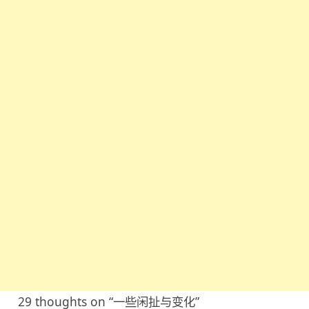
导
航
29 thoughts on “
一些闲扯与变化
”