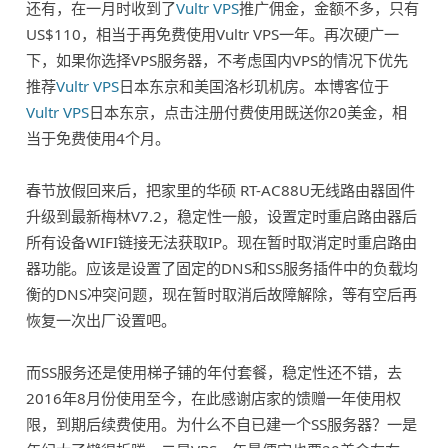
还有，在一月时收到了
Vultr VPS
推广佣金，金额不多，只有
US$110，相当于再免费使用Vultr VPS一年。再次硬广一
下，如果你选择VPS服务器，不考虑国内VPS的情况下优先
推荐
Vultr VPS
日本东京和美国洛杉玑机房。本博客位于
Vultr VPS
日本东京，点击注册付费使用既送你20美金，相
当于免费使用4个月。
春节放假回来后，把家里的华硕 RT-AC88U无线路由器固件
升级到最新梅林V7.2，稳定性一般，设置定时重启路由器后
所有设备WIFI链接无法获取IP。现在暂时取消定时重启路由
器功能。应该是设置了固定的DNS和SS服务插件中的负载均
衡的DNS冲突问题，现在暂时取消后故障解除，等有空后再
恢复一次出厂设置吧。
而SS服务还是使用梯子铺的年付套餐，稳定性还不错，去
2016年8月份使用至今，在此感谢店家的馈赠一年使用权
限，到期后续费使用。为什么不自已建一个SS服务器？一是