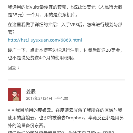
我选用的是vultr最便宜的套餐，也就是5美元（人民币大概
是35元）一个月，用的是京东机库。
在这里我做了详细的介绍：入手VPS后，怎样进行规划与部
署？
http://hst.liuyuxuan.com/6869.html
硬广一下，点击本博客边栏进行注册，付费后既送20美金，
也不是说免费送4个月的使用权限。
↓
回复
姜辰
2017年2月24日 下午1:00
= = 我目前用的度娘云。在度娘云屏蔽了我所在的区域时我
使用的度娘云。也即将被迫去Dropbox。毕竟反正都是用另
外的流量备份东西。
感觉你们的额外流量都是买的~为啥不自己搞VPS搭嘞？