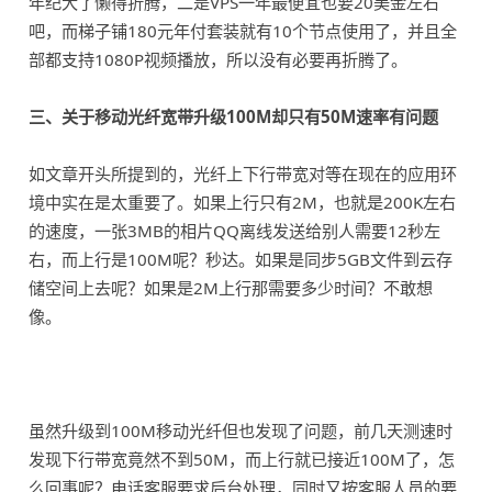
年纪大了懒得折腾，二是VPS一年最便宜也要20美金左右
吧，而梯子铺180元年付套装就有10个节点使用了，并且全
部都支持1080P视频播放，所以没有必要再折腾了。
三、关于移动光纤宽带升级100M却只有50M速率有问题
如文章开头所提到的，光纤上下行带宽对等在现在的应用环
境中实在是太重要了。如果上行只有2M，也就是200K左右
的速度，一张3MB的相片QQ离线发送给别人需要12秒左
右，而上行是100M呢？秒达。如果是同步5GB文件到云存
储空间上去呢？如果是2M上行那需要多少时间？不敢想
像。
虽然升级到100M移动光纤但也发现了问题，前几天测速时
发现下行带宽竟然不到50M，而上行就已接近100M了，怎
么回事呢？电话客服要求后台处理，同时又按客服人员的要