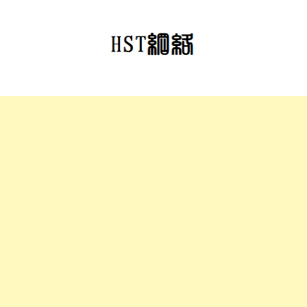
跳
至
正
文